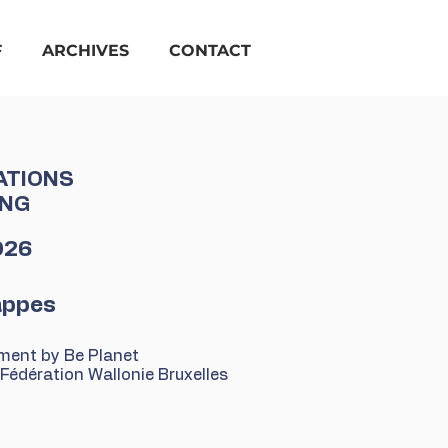
F
ARCHIVES
CONTACT
ATIONS
ING
026
appes
oment by Be Planet
 Fédération Wallonie Bruxelles